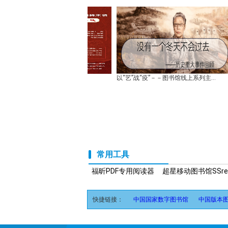
撰写行业研究报告讲座
以“艺”战“疫”－－图书馆线上系列主...
4.
常用工具
福昕PDF专用阅读器
超星移动图书馆SSrea
快捷链接：
中国国家数字图书馆
中国版本