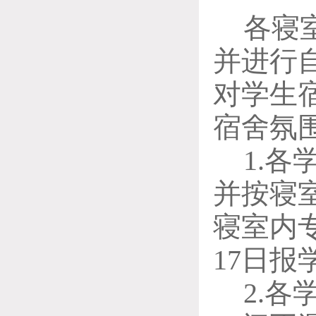
各寝
并进行
对学生
宿舍氛
1.各
并
按寝
寝室内
17
日报
2.