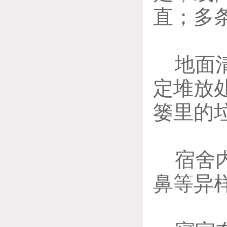
直；多
地面
定堆放
篓里的
宿舍
鼻等异