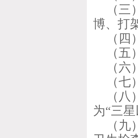
（
三
博、打
（
四
（
五
（
六
（
七
（
八
为
“三星
（
九