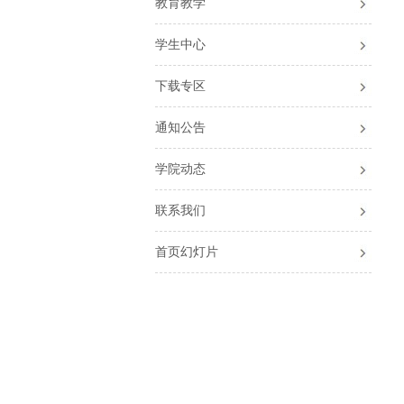
教育教学
学生中心
下载专区
通知公告
学院动态
联系我们
首页幻灯片