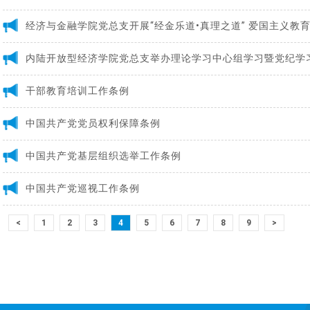
经济与金融学院党总支开展“经金乐道•真理之道” 爱国主义教
内陆开放型经济学院党总支举办理论学习中心组学习暨党纪学
干部教育培训工作条例
中国共产党党员权利保障条例
中国共产党基层组织选举工作条例
中国共产党巡视工作条例
<
1
2
3
4
5
6
7
8
9
>