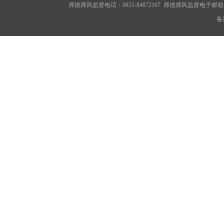
师德师风监督电话：0851-84872107 师德师风监督电子邮箱：gzsxy
备