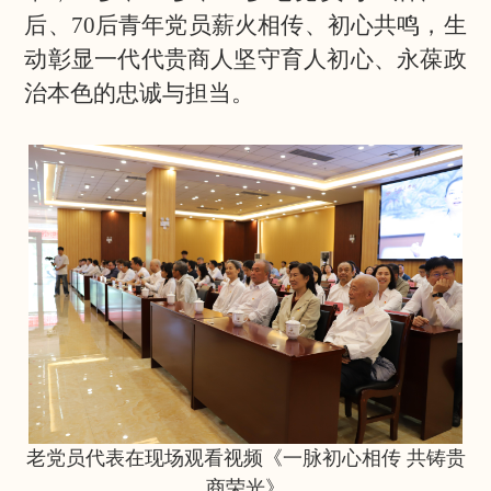
后、70后青年党员薪火相传、初心共鸣，生
动彰显一代代贵商人坚守育人初心、永葆政
治本色的忠诚与担当。
老党员代表在现场观看视频《一脉初心相传 共铸贵
商荣光》