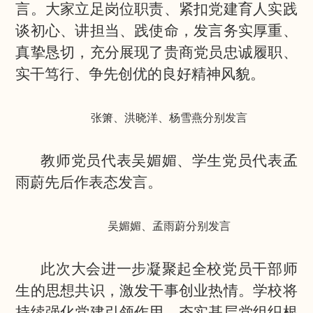
言。大家立足岗位职责、紧扣党建育人实践
谈初心、讲担当、践使命，发言务实厚重、
真挚恳切，充分展现了贵商党员忠诚履职、
实干笃行、争先创优的良好精神风貌。
张箫、洪晓洋、杨雪燕分别发言
教师党员代表吴媚媚、学生党员代表孟
雨蔚先后作表态发言。
吴媚媚、孟雨蔚分别发言
此次大会进一步凝聚起全校党员干部师
生的思想共识，激发干事创业热情。学校将
持续强化党建引领作用，夯实基层党组织根