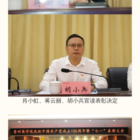
肖小虹、蒋云丽、胡小兵宣读表彰决定