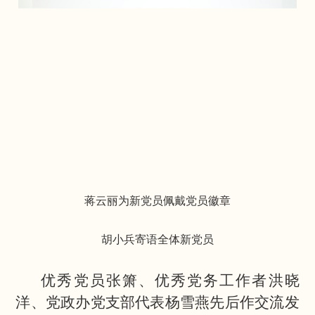
蒋云丽为新党员佩戴党员徽章
胡小兵寄语全体新党员
优秀党员张箫、优秀党务工作者洪晓
洋、党政办党支部代表杨雪燕先后作交流发