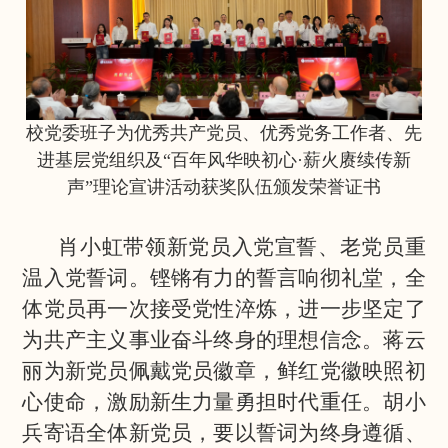
校党委班子为优秀共产党员、优秀党务工作者、先
进基层党组织及“百年风华映初心·薪火赓续传新
声”理论宣讲活动获奖队伍颁发荣誉证书
肖小虹带领新党员入党宣誓、老党员重
温入党誓词。铿锵有力的誓言响彻礼堂，全
体党员再一次接受党性淬炼，进一步坚定了
为共产主义事业奋斗终身的理想信念。蒋云
丽为新党员佩戴党员徽章，鲜红党徽映照初
心使命，激励新生力量勇担时代重任。胡小
兵寄语全体新党员，要以誓词为终身遵循、