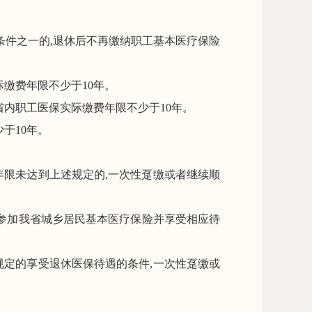
条件
之一
的,退休后不再缴纳职工
基本
医疗保险
际缴费年限不少于
10
年。
省内
职工医保实际缴费年限不少于
1
0
年。
少于
10
年。
年限未达到上述规定的,一次性趸缴或者继续顺
参加我省城乡居民
基本医疗保险并享受相应待
规定的享受退休医保待遇的条件,一次性趸缴或