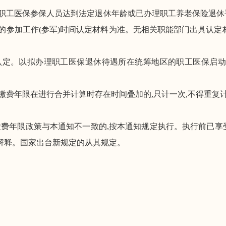
职工医保参保人员
达到法定退休年龄
或已办理职工养老保险退休
的参加工作
(参军)
时间认定材料为准。无相关职能部门出具认定材
认定。
以拟办理职工医保退休待遇所在统筹地区的职工医保启动
缴费年限在进行合并计算时存在时间叠加的,只计一次,不得重复
缴费年限政策与本通知不一致的,按本通知规定执行。执行前已享
解释。国家出台
新规定的从其规定
。