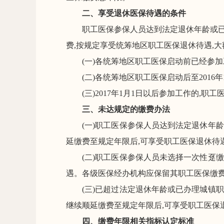
二
、享受退休
医保
待遇的
条件
职工医保参保人员达到法定退休年龄
或
费,按规定享受
统筹地区
职工医保退休待遇
,
大
(一)
各统筹
地
区职工医保启动前已经参加
(二)
各统筹
地
区职工医保启动后
至
2016
年
(三)
2017
年
1
月
1
日以后参加工作的,
职工
三
、未达规定的
缴费
办法
(一)职工医保参保人员达到法定退休年龄
延缴费至
规定
年限后,
可
享受
职工医保
退休待
(二)
职工医保
参保人员
未选择一次性趸缴
遇
。各级
医保
经办机构应保留其职工医保缴费
(三)已超过法定退休年龄或已办理
城镇
职
继续顺延缴费至规定年限后,可享受职工医保
四、缴费年限相关指标认定标准