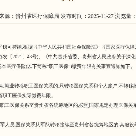
来源：贵州省医疗保障局
发布时间：2025-11-27
浏览量：1
平稳
可持续
,
根据《中华人民共和国社会保险法》
《国家医疗保障
办发
〔
2021
〕
43
号
)、
《中共贵州省委、贵州省人民政府关于深化
基本医疗保险(以下简称
“职工医保”
)缴费年限有关事宜通知如下
。
动就业转移职工
医保关系的,只转移
医保
关系和个人账户,不转移
省职工医保实际
缴费年限。
职工医保关系至贵州省
各统筹地区的
,
按照国家规定
办理医保关
军人员,医保关系从军队转移接续至贵州省各统筹地区的,其服