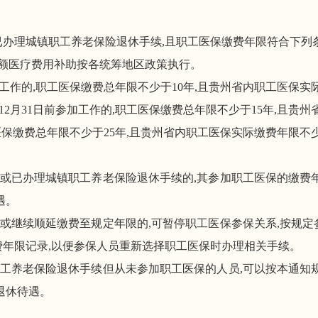
已办理城镇职工养老保险退休手续
,
且
职工医保
缴费年限符合下列
额医疗
费用
补助按各统筹
地
区政策执行
。
工作的,
职工医保缴费总年限不少于
10
年,且贵州
省
内职工医保
实
12
月
31
日前参加工作的,
职工医保缴费总年限不少于
15
年,且贵州
医保缴费总年限不少于
25
年,且贵州省内
职工医保实际缴费年限不
或已办理城镇职工养老保险退休手续的
,其参加职工医保
的
缴费
遇。
或继续顺延缴费至规定年限的
,可
暂停职工医保参保关系,
按规定
年限记录,以便参保人
员
重新
选择职工医保时办理相关手续
。
工养老保险退休手续但从未参加职工医保的人员,可以按本通知
退休待遇。