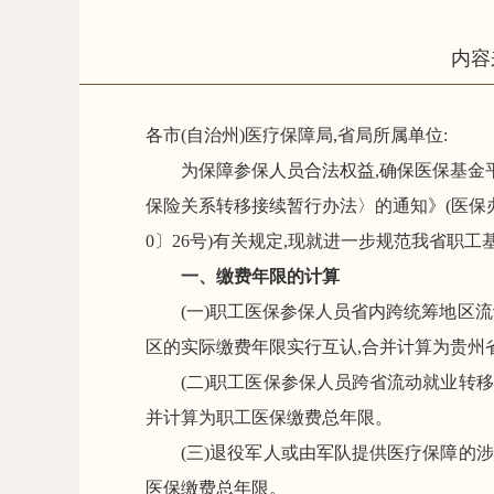
内容
各市(自治州)医疗保障局,省局所属单位:
为保障参保人员合法权益
,确保医保基金
保险关系转移接续暂行办法
〉
的通知》(医保
0
〕
26
号)
有关规定
,现就进一步规范
我
省职工
一、缴费年限
的
计算
(一)职工医保参保
人员
省内跨统筹
地
区流
区的实际缴费年限实行互认,
合并计算
为
贵州
(二)职工医保参保人
员
跨省流动
就业
转移
并
计算为职工医保缴费
总
年限
。
(
三
)
退役军人或由军队提供医疗保障的涉
医保缴费总年限。