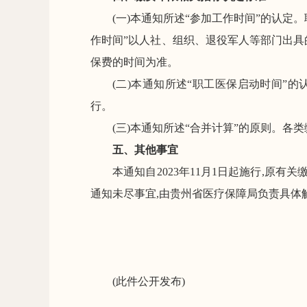
(一)本
通知
所述
“
参加工作时间
”
的认定。
作时间
”
以人社、组织、退役军人等部门出具
保费的时间
为准。
(二)本
通知
所述
“
职工医保启动时间
”
的
行。
(三)本
通知
所述
“
合并计算
”
的原则。
各类
五
、其他事宜
本通知
自
2023
年
11
月
1
日
起
施行
,
原有关
通知
未尽事宜,由贵州省医疗保障局
负责
具体
(此件公开发布)