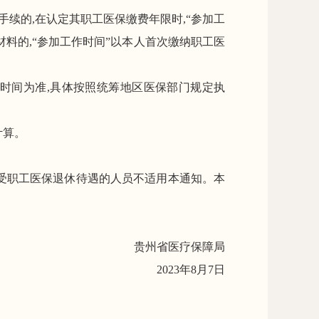
手续
的,在认定其
职工
医保缴费年限时,
“
参加工
料的,
“
参加工作时间
”
以
本人
首次
缴纳职工医
时间为准,具体按照
统筹地区
医保部门规定执
计算。
受职工医保退休待遇的人员不适用本通知。本
贵州省医疗保障局
2023
年
8
月
7
日