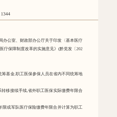
344
局办公室、财政部办公厅关于印发
〈
基本医疗
医疗保障制度改革的实施意见》(黔党发〔
202
统筹基金,职工
医保
参保人员在省内不同统筹
地
系转移接续手续,
省外
职工医保
实际缴费年限
合
役年限或军队医疗保险缴费年限合并计算为职工