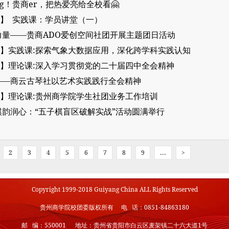
g！贵商er，把热爱亮给全校看🤗
】 实践课：学员讲堂（一）
力量——贵商ADO爱创空间社团开展主题团日活动
】实践课:探索气象大数据应用，深化跨学科实践认知
】理论课:深入学习贯彻党的二十届四中全会精神
——商云古琴社以艺术实践践行全会精神
】理论课:贵州商学院学生社团业务工作培训
棋韵润心：“五子棋盲区破解实战”活动圆满举行
2
3
4
5
6
7
8
9
...
>
Copyright 1999-2018 Guiyang China ALL Rights Reserved
贵州商学院校团委版权所有 电 话：0851-84863180
邮 编：550001 地址：贵州省贵阳市白云区麦架镇二十六大道1号