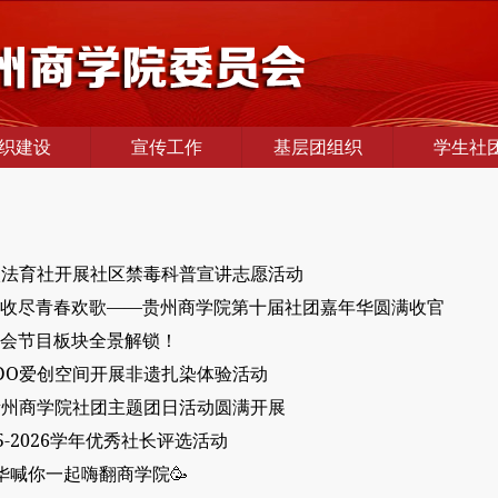
织建设
宣传工作
基层团组织
学生社
我校法育社开展社区禁毒科普宣讲志愿活动
收尽青春欢歌——贵州商学院第十届社团嘉年华圆满收官
会节目板块全景解锁！
ADO爱创空间开展非遗扎染体验活动
 贵州商学院社团主题团日活动圆满开展
5-2026学年优秀社长评选活动
华喊你一起嗨翻商学院🥳