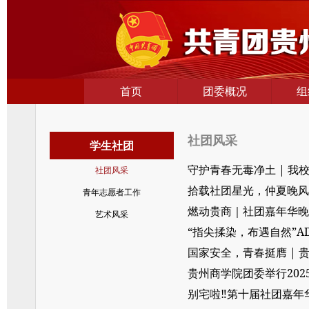
首页
团委概况
组
社团风采
学生社团
守护青春无毒净土 | 
社团风采
拾载社团星光，仲夏晚风
青年志愿者工作
燃动贵商｜社团嘉年华晚
艺术风采
“指尖揉染，布遇自然”
国家安全，青春挺膺 |
贵州商学院团委举行202
别宅啦‼️第十届社团嘉年