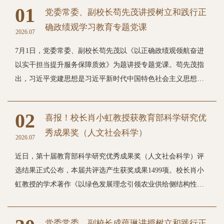
01
党委常委、副校长苟先茂讲授树立和践行正
确政绩观学习教育专题党课
2026.07
7月1日，党委常委、副校长苟先茂以《以正确政绩观领航奋进
以实干担当提升服务保障质效》为题讲授专题党课。苟先茂指
出，习近平党建思想是习近平新时代中国特色社会主义思想重
要组成部分，是新时代推进党的建设新的伟大工程的根本遵
循，与习近平总书记关于树立和践行正确政绩观的重要论述逻
02
喜报！校长肖小虹教授获教育部科学研究优
辑贯通、内在统一、不可分割，全体党员干部必须深学细悟、
秀成果奖（人文社会科学）
融会贯通，牢牢把握“政绩为谁而树、树什么样的政绩、靠什么
2026.07
树政绩”这一根本问题，坚守为党育人、为国育才初心使命，把
近日，第十届教育部科学研究优秀成果奖（人文社会科学）评
树立和践行正确政绩观学习教育融入办学治校、人才培养、管
选结果正式公布，本届共评选产生获奖成果1499项。校长肖小
理服务全过程，以思想自觉引领行动自觉，为建设特色鲜明的
虹教授的学术著作《以绿色发展理念引领农业供给侧结构性改
高水平新型商科大学提供坚实服务保障。苟先茂强调，要坚持
革研究》荣获著作论文类三等奖。此次获奖实现了我校国家级
党建引领，坚决扛牢“一岗双责”政治责任，进一步全面加强党
科研奖励的重要突破，标志着学校人文社科研究事业迈上新台
的领导和党的建设，推动党建工作与中心业务深度融合，锻造
党委常委、副校长成蕴琳讲授树立和践行正