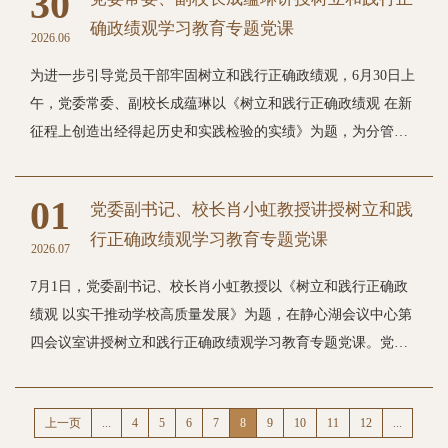
30
阶。这一标志性成果充分彰显我校始终锚定国家重大战略、紧
过硬队伍、涵养清朗生态，以高质量党建引领保障事业高质量
确政绩观学习教育专题党课
扣地方发展需求深耕研究，在建构中国自主的哲学社会科学知
2026.06
发展。要抓实理论铸魂，把学习贯彻习近平党建思想、习近平
识体系实践中，产出了兼具理论创新价值与突出社会效能的高
总书记关于树立和践行正确政绩观的重要论述作为长期重要政
为进一步引导党员干部牢固树立和践行正确政绩观，6月30日上
水平成果。下一步，学校将全面深化有组织科研，力争产出更
治任务，不断强化宗旨意识，进一步深刻领悟“两个确立”的决
午，党委常委、副校长成蕴琳以《树立和践行正确政绩观 在新
多高水平哲学社会科学优秀成果。教育部科学研究优秀成果奖
定性意义，增强“四个意识”、坚定“四个自信”、做到“两个维
征程上创造出经得起历史和实践检验的实绩》为题，为分管职
（人文社会科学）是我国高校哲学社会科学领域的最高奖项，
护”。要注重学用转化，锚定学校第二次党代会擘画的发展蓝
能部门、联系学院全体党员干部讲授专题党课。党课紧扣党中
每三年评选一次，至今已历十届。该奖项旨在表彰高校人文社
图，围绕中心大局，立足岗位职责真抓实干，切实将理论学习
央部署与学校“十五五”开局发展任务，分三大板块系统解读正
科工作者的突出成绩，激励科研人员严谨治学、勇于创新、铸
01
党委副书记、校长肖小虹教授讲授树立和践
成效转化为笃行实干的过硬担当，创造经得起师生检验的高质
确政绩观。一是溯源明理，从历史纵深、时代需求、理论根基
造精品，集中展示高校人文社科界服务党和国家事业发展的重
行正确政绩观学习教育专题党课
量发展实绩。后勤处要紧盯师生“急难愁盼”，靶向解决热水、
三个维度，梳理我党不同时期为民为本的政绩实践，结合正反
2026.07
大理论与实践成果，代表着我国高校哲学社会科学研究的顶尖
垃圾站等民生问题，不断提升师生幸福感和满意度；保卫处要
面案例，阐明树立正确政绩观是推进中国式现代化、保障学校
水准。图文来源：科研处一审：金梦薇二审：龚丽佳三审：赵
7月1日，党委副书记、校长肖小虹教授以《树立和践行正确政
聚焦消防水系统改造、应急处置体系完善等重点工作，以实际
事业稳步发展的必然要求。二是把握要义，围绕“政绩为谁而
岩
绩观 以实干推动学校高质量发展》为题，在静心湖会议中心第
成效铸牢校园安全稳定防线；网络中心要注重做好网络保障，
树、树什么样的政绩、靠什么树政绩”核心命题，逐条解读七大
四会议室讲授树立和践行正确政绩观学习教育专题党课。党委
为教学科研提供可靠支撑；校园建设工作组要细化“施工图”，
核心内涵，强调党性是根本、为民造福是最大政绩、高质量发
副书记蒋云丽主持党课。肖小虹指出，习近平党建思想是坚
加速推进体育馆、后勤配套用房和学生宿舍建设，推动学校办
展是核心导向，辩证阐释“功成不必在我、功成必定有我”，要
持“两个结合”推进理论创新的最新成果，是习近平新时代中国
学条件扩容提质；文化旅游学院要抢抓硕士点建设机遇，深挖
摒弃唯指标、重显绩轻潜绩的片面思维，用好考核评价指挥
上一页
...
4
5
6
7
8
9
10
11
12
...
特色社会主义思想的党建篇，是深入推进新时代党的建设新的
特色专业研究方向，持续提升学科建设层次和人才培养质量。
棒，压紧管党治党责任。三是知行转化，结合我校办学定位、