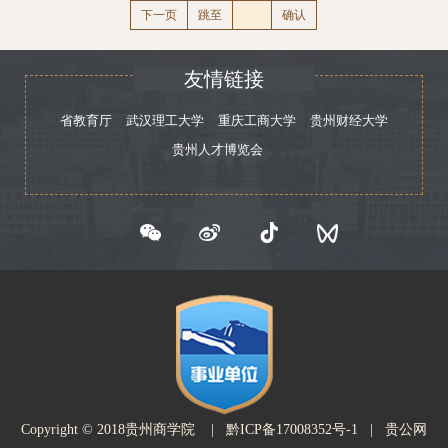
伟大工程的根本遵循和行动指南，具有重大的理论价值、政治
下一页
跳至
确认
后勤处、保卫处、网络中心、校园建设工作组全体党员干部和
师生服务实际，明确六大实践要求：一要筑牢政治忠诚，对标
价值和实践价值。习近平总书记关于树立和践行正确政绩观重
文化旅游学院科级以上干部现场聆听党课。图片来源：党委宣
中央及学校“十五五”规划部署校准工作方向；二要站稳群众立
要论述，是新时代党的建设重大命题，是习近平党建思想实践
传部文字来源：保卫处一审：金梦薇二审：龚丽佳三审：赵
场，聚焦师生急难愁盼办实事；三要坚持实事求是，把调查研
友情链接
延伸、作风建设核心标尺。唯有深学细悟笃行习近平党建思
岩
究作为基本功，科学谋划办学项目；四要强化担当实干，整治
想，才能校准政绩导向、坚守育人初心、规范履职用权。肖小
省教育厅
武汉理工大学
重庆工商大学
贵州财经大学
形式主义，减轻基层无谓事务；五要涵养长远耐心，立足育人
虹强调，要紧扣“立党为公、为民造福、科学决策、真抓实
贵州人才博览会
根基久久为功，杜绝急功近利；六要严守纪律底线，清正廉洁
干”总要求，始终把为民造福作为最重要政绩。要深刻感悟习近
履职用权。授课理论讲解贴合我校办学实际，兼具理论高度、
平总书记在地方工作期间正确政绩观生动实践，坚决纠治政绩
警示教育意义与实践指导性。参会党员认真学习、交流研讨，
观错位偏差、摒弃急功近利短视行为。要坚持把学习贯彻习近
一致表示深受思想洗礼。课后，成蕴琳要求各部门、各学院以
平党建思想、习近平总书记关于树立和践行正确政绩观的重要
本次党课为契机，持续深学细悟《习近平关于树立和践行正确
论述，一体深学细悟、一体对标对表、一体笃行实干，锚定学
政绩观论述摘编》，组织开展对照自查，把正确政绩观融入分
校第二次党代会确定的“申硕”“更大”“申博”“三步走”战略，久久
管各部门、各学院的各项工作，杜绝虚功浮绩，以务实办学成
为功深耕内涵建设，以实干树实绩、务实求长效，全力加快高
效服务学校发展，奋力在学校“十五五”新征程上交出经得起实
水平新型商科大学建设。肖小虹要求，要强化党建领航，大兴
践、师生、历史检验的育人实绩。招生就业处党支部、财务处
调查研究、求真务实、勤俭节约、清正廉洁之风，锤炼严实过
党支部、图书馆党支部、离退休工作处党支部、工商管理学院
硬作风，涵养更加风清气正的干事创业氛围。要深耕内涵发
Copyright © 2018贵州商学院 |
黔ICP备17008352号-1
| 贵公网
基层党委班子、通识教育学院基层党委班子共计30余人参与学